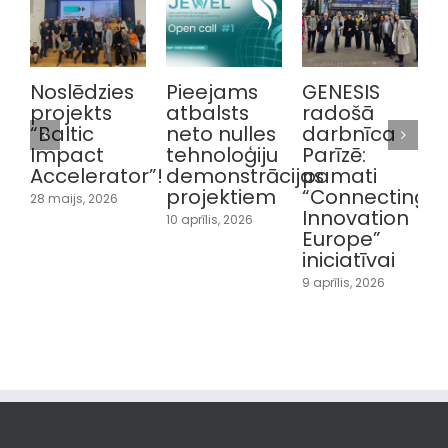
Noslēdzies
Pieejams
GENESIS
A
projekts
atbalsts
radošā
“Baltic
neto nulles
darbnīca
Impact
tehnoloģiju
Parīzē:
r
Accelerator”!
demonstrācijas
pamati
projektiem
“Connecting
v
28 maijs, 2026
Innovation
10 aprīlis, 2026
Europe”
t
iniciatīvai
P
p
9 aprīlis, 2026
i
6