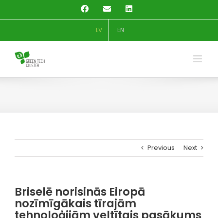
Skip
Facebook
Email
LinkedIn
to
content
LV
EN
Previous
Next
Briselē norisinās Eiropā
nozīmīgākais tīrajām
tehnoloģijām veltītais pasākums