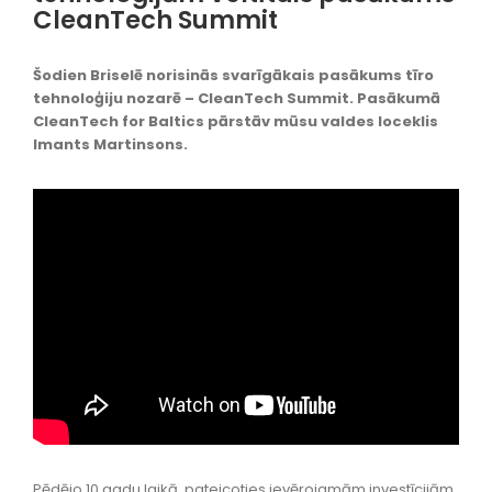
CleanTech Summit
Šodien Briselē norisinās svarīgākais pasākums tīro
tehnoloģiju nozarē – CleanTech Summit. Pasākumā
CleanTech for Baltics pārstāv mūsu valdes loceklis
Imants Martinsons.
Pēdējo 10 gadu laikā, pateicoties ievērojamām investīcijām,