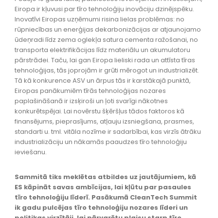
Eiropa ir kļuvusi par tīro tehnoloģiju inovāciju dzinējspēku.
Inovatīvi Eiropas uzņēmumi risina lielas problēmas: no
rūpniecības un enerģijas dekarbonizācijas ar atjaunojamo
ūdeņradi līdz zema oglekļa satura cementa ražošanai, no
transporta elektrifikācijas līdz materiālu un akumulatoru
pārstrādei. Taču, lai gan Eiropa lieliski rada un attīsta tīras
tehnoloģijas, tās joprojām ir grūti mērogot un industrializēt.
Tā kā konkurence ASV un ārpus tās ir karstākajā punktā,
Eiropas panākumiēm tīrās tehnoloģijas nozares
paplašināšanā ir izsķiroši un ļoti svarīgi nākotnes
konkurētspējai. Lai novērstu šķēršļus tādos faktoros kā
finansējums, pieprasījums, atļauju izsniegšana, prasmes,
standarti u. tml. vitāla nozīme ir sadarbībai, kas virzīs ātrāku
industrializāciju un nākamās paaudzes tīro tehnoloģiju
ieviešanu.
Sammitā tiks meklētas atbildes uz jautājumiem, kā
ES kāpināt savas ambīcijas, lai kļūtu par pasaules
tīro tehnoloģiju līderī. Pasākumā CleanTech Summit
ik gadu pulcējas tīro tehnoloģiju nozares līderi un
politikas virzītāji, lai pārvarētu plaisu starp tīro