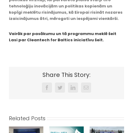
tehnoloģiju inovācijām un politikas kopienām un
kopīgi meklētu risinājumus, kā Eiropai risināt nozares
izaicinājumus ātri, mērogoti un iespējami vienkārši.
Vairāk par pasākumu un tā programmu meklē šeit
Lasi par Cleantech for Baltics iniciatīvu šeit.
Share This Story:
Facebook
Twitter
LinkedIn
Email
Related Posts