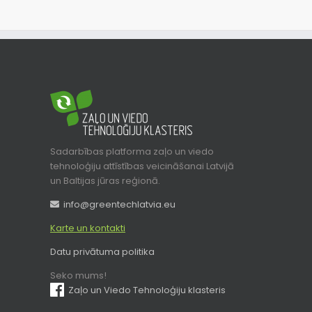
Sadarbības platforma zaļo un viedo
tehnoloģiju attīstības veicināšanai Latvijā
un Baltijas jūras reģionā.
info@greentechlatvia.eu
Karte un kontakti
Datu privātuma politika
Seko mums!
Zaļo un Viedo Tehnoloģiju klasteris