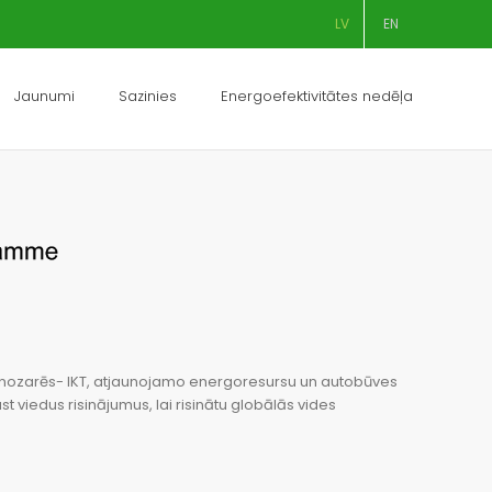
LV
EN
Jaunumi
Sazinies
Energoefektivitātes nedēļa
iju nozarēs- IKT, atjaunojamo energoresursu un autobūves
viedus risinājumus, lai risinātu globālās vides