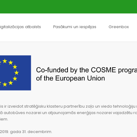
igitalizācijas atbalsts
Pasākumi un iespējas
Greenbox
s ir izveidot stratēģisku klasteru partnerību zaļo un viedo tehnoloģ
autobūves nozarei un atjaunojamās enerģijas nozarei vajadzētu rast 
iem.
dz 2019. gada 31. decembrim.