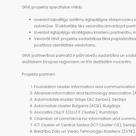
GIVE projekta specifiskie mērķi:
Izveidot labvēlīgu sistēmu ilgtspējīgas starpnozaru
autobūve. Šī aktivitāte tiks veicināta izmantojot p
Izveidot ilgtspējīgu stratēģisku klasteru partnerību,
Veicināt GIVE projekta sadarbības tīkla paplašināšan
pozitīvas identitātes veidošanu.
GIVE partnerības pamatā ir pārrobežu sadarbība un sadar
dažādiem Eiropas reģioniem un trīs dažādām nozarēm.
Projekta partneri:
Foundation cluster information and communication t
Albanian information and technology association (A
Automobilski klaster Srbije (AC Serbia), Serbija
Automotive cluster Bulgaria (ACB), Bulgārija
Asociatia Cluj IT (CLUJ IT Cluster), Rumānija
Chamber of commerce for information and communic
ICT Cluster of Central Serbia (ICT Cluster CS), Serbij
Biedrība Zaļo un Viedo Tehnoloģiju Klasteris (ZVTK), 