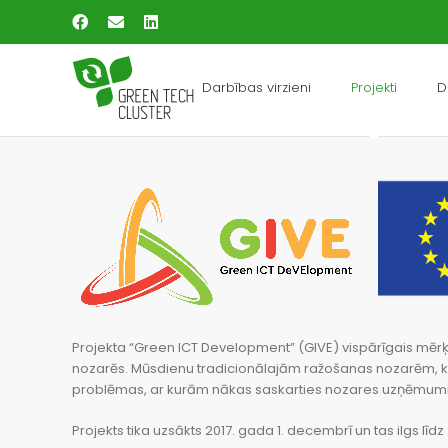
Skip
Facebook
Email
LinkedIn
to
content
Darbības virzieni
Projekti
D
Projekta “Green ICT Development” (GIVE) vispārīgais mērķi
nozarēs. Mūsdienu tradicionālajām ražošanas nozarēm, kā 
problēmas, ar kurām nākas saskarties nozares uzņēmum
Projekts tika uzsākts 2017. gada 1. decembrī un tas ilgs lī