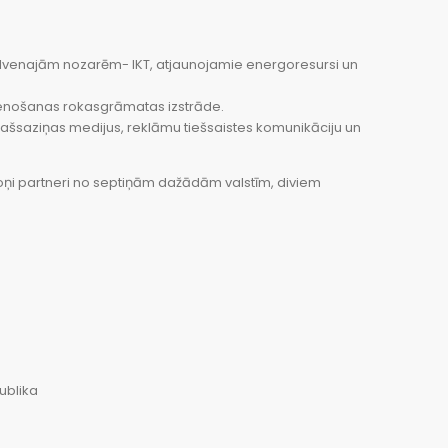
s galvenajām nozarēm- IKT, atjaunojamie energoresursi un
 īstenošanas rokasgrāmatas izstrāde.
 plašsaziņas medijus, reklāmu tiešsaistes komunikāciju un
oņi partneri no septiņām dažādām valstīm, diviem
ublika