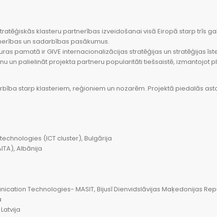
 stratēģiskās klasteru partnerības izveidošanai visā Eiropā starp trī
artnerības un sadarbības pasākumus.
 kuras pamatā ir GIVE internacionalizācijas stratēģijas un stratēģijas
u un palielināt projekta partneru popularitāti tiešsaistē, izmantojot
bība starp klasteriem, reģioniem un nozarēm. Projektā piedalās ast
echnologies (ICT cluster), Bulgārija
ITA), Albānija
ation Technologies- MASIT, Bijusī Dienvidslāvijas Maķedonijas Rep
a
Latvija