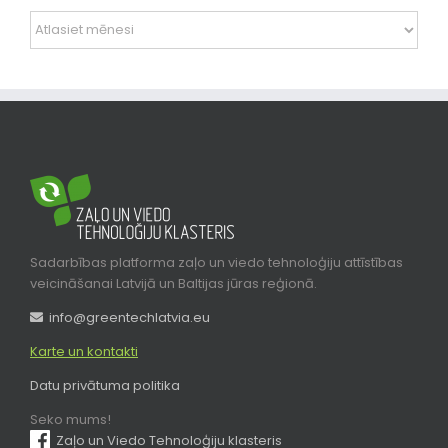
Arhīvi
Sadarbības platforma zaļo un viedo tehnoloģiju attīstības
veicināšanai Latvijā un Baltijas jūras reģionā.
info@greentechlatvia.eu
Karte un kontakti
Datu privātuma politika
Seko mums!
Zaļo un Viedo Tehnoloģiju klasteris