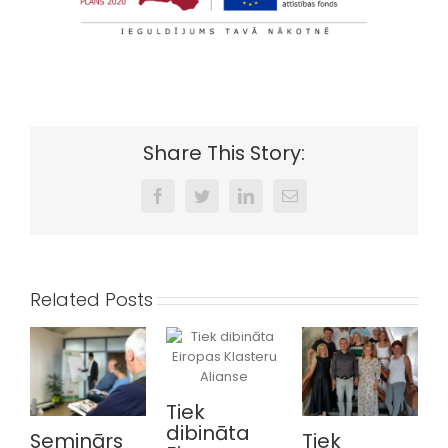
Share This Story:
Facebook
Twitter
LinkedIn
Email
Related Posts
Tiek
dibināta
Seminārs
Tiek