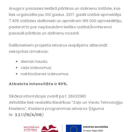
Anuga ir pasaules lielākā pārtikas un dzērienu izstāde, kas
tiek organizēta jau 100 gadus. 2017. gadā izstādi apmeklēja
7 405 izstādes dalībnieki un apmēram 165 000 apmeklētāju,
padarot to par nepšaubāmi lielāko izstādi/konferenci
pasaulē pārtikas un dzērienu nozarē.
Dalībniekiem projekta ietvaros iespējams attiecināt
sekojošas izmaksas:
dienas naudu;
ceļa izdevumus;
nakšņošanas izdevumus.
Atbalsta intensitāte ir 80%.
Sīkākai informācijai zvanīt pa t. 26032981.
Aktivitāte tiek realizēta Biedrības “Zaļo un Viedo Tehnoloģiju
Klasteris”, Klastera programmas ietvaros (Līguma
Nr.
3.2.1.1/16/A/016
)