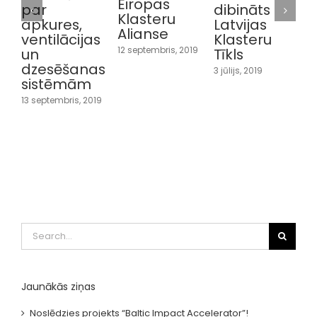
Eiropas
par
dibināts
Klasteru
apkures,
Latvijas
Alianse
ventilācijas
Klasteru
12 septembris, 2019
un
Tīkls
dzesēšanas
3 jūlijs, 2019
sistēmām
S
13 septembris, 2019
2
Search
for:
Jaunākās ziņas
Noslēdzies projekts “Baltic Impact Accelerator”!