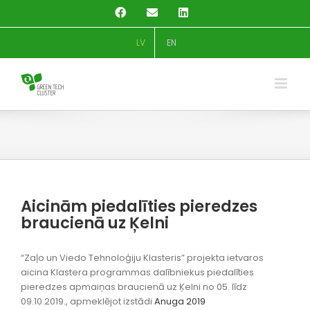
Skip
Facebook
Email
LinkedIn
to
content
LV
EN
Aicinām piedalīties pieredzes
braucienā uz Ķelni
“Zaļo un Viedo Tehnoloģiju Klasteris” projekta ietvaros
aicina Klastera programmas dalībniekus piedalīties
pieredzes apmaiņas braucienā uz Ķelni no 05. līdz
09.10.2019., apmeklējot izstādi
Anuga 2019