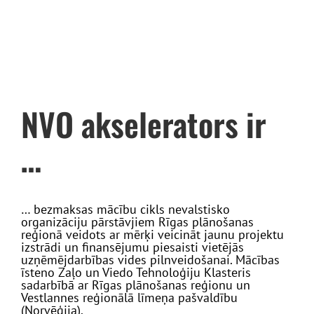
NVO akselerators ir
…
… bezmaksas mācību cikls nevalstisko
organizāciju pārstāvjiem Rīgas plānošanas
reģionā veidots ar mērķi veicināt jaunu projektu
izstrādi un finansējumu piesaisti vietējās
uzņēmējdarbības vides pilnveidošanai. Mācības
īsteno Zaļo un Viedo Tehnoloģiju Klasteris
sadarbībā ar Rīgas plānošanas reģionu un
Vestlannes reģionālā līmeņa pašvaldību
(Norvēģija).