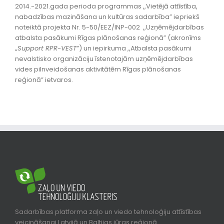
2014.-2021.gada perioda programmas ,,Vietējā attīstība,
nabadzības mazināšana un kultūras sadarbība” iepriekš
noteiktā projekta Nr. 5-50/EEZ/INP-002 ,,Uzņēmējdarbības
atbalsta pasākumi Rīgas plānošanas reģionā” (akronīms
„
Support RPR-VEST
”) un iepirkuma ,,Atbalsta pasākumi
nevalstisko organizāciju īstenotajām uzņēmējdarbības
vides pilnveidošanas aktivitātēm Rīgas plānošanas
reģionā” ietvaros.
Sadarbības platforma zaļo un viedo tehnoloģiju attīstības
veicināšanai Latvijā un Baltijas jūras reģionā.