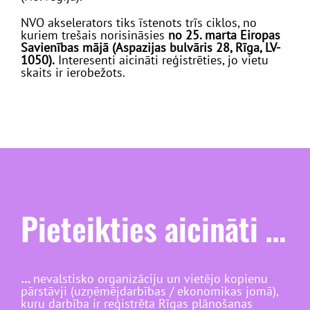
NVO akselerators tiks īstenots trīs ciklos, no
kuriem trešais norisināsies
no 25. marta Eiropas
Savienības mājā (Aspazijas bulvāris 28, Rīga, LV-
1050).
Interesenti aicināti reģistrēties, jo v
ietu
skaits ir ierobežots.
Pieteikties aicināti …
…
nevalstisko organizāciju un vietējo kopienu
pārstāvji (uzņēmējdarbības / ekonomikas jomā),
kuru darbība ir reģistrēta Rīgas plānošanas