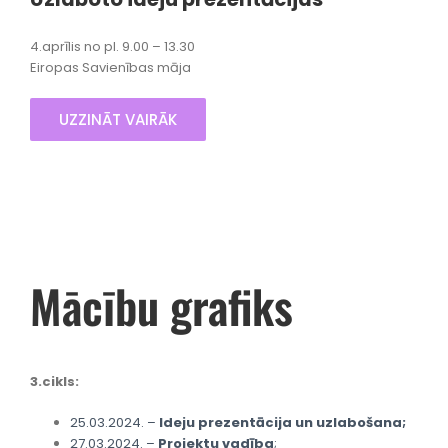
4.aprīlis no pl. 9.00 – 13.30
Eiropas Savienības māja
UZZINĀT VAIRĀK
Mācību grafiks
3.cikls:
25.03.2024. –
Ideju prezentācija un uzlabošana;
27.03.2024. –
Projektu vadība
;