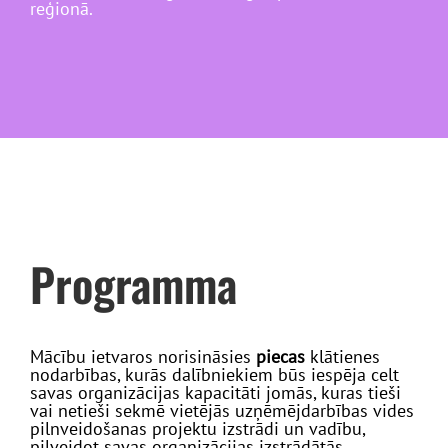
reģionā.
Programma
Mācību ietvaros norisināsies
piecas
klātienes
nodarbības, kurās dalībniekiem būs iespēja celt
savas organizācijas kapacitāti jomās, kuras tieši
vai netieši sekmē vietējās uzņēmējdarbības vides
pilnveidošanas projektu izstrādi un vadību,
pilveidot savas organizācijas izstrādātās