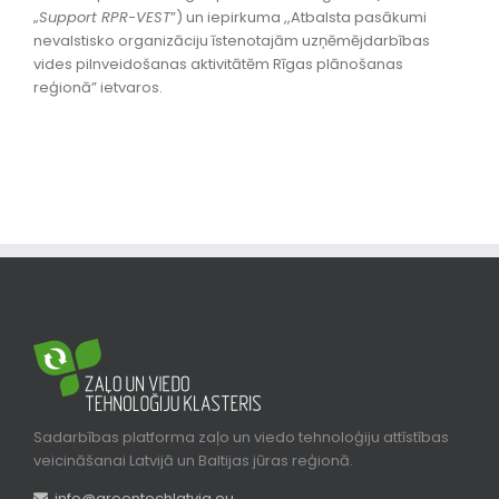
„
Support RPR-VEST
”) un iepirkuma ,,Atbalsta pasākumi
nevalstisko organizāciju īstenotajām uzņēmējdarbības
vides pilnveidošanas aktivitātēm Rīgas plānošanas
reģionā” ietvaros.
Sadarbības platforma zaļo un viedo tehnoloģiju attīstības
veicināšanai Latvijā un Baltijas jūras reģionā.
info@greentechlatvia.eu