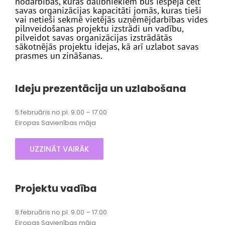
nodarbības, kurās dalībniekiem būs iespēja celt
savas organizācijas kapacitāti jomās, kuras tieši
vai netieši sekmē vietējās uzņēmējdarbības vides
pilnveidošanas projektu izstrādi un vadību,
pilveidot savas organizācijas izstrādātās
sākotnējās projektu idejas, kā arī uzlabot savas
prasmes un zināšanas.
Ideju prezentācija un uzlabošana
5.februāris no pl. 9.00 – 17.00
Eiropas Savienības māja
UZZINĀT VAIRĀK
Projektu vadība
8.februāris no pl. 9.00 – 17.00
Eiropas Savienības māja