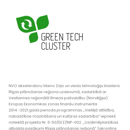
NVO akseleratoru īsteno Zaļo un viedo tehnoloģiju klasteris
Rīgas plānošanas reģiona uzdevumā, sadarbībā ar
Vestlannes reģionālā līmeņa pašvaldību (Norvēģija)
Eiropas Ekonomikas zonas finanšu instrumenta
2014.-2021.gada perioda programmas ,,Vietējā attīstība,
nabadzības mazināšana un kultūras sadarbība” iepriekš
noteiktā projekta Nr. 5-50/EEZ/INP-002 ,,Uzņēmējdarbības
atbalsta pasākumi Rīgas plānošanas reģionā” (akronīms