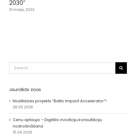
13 septembris, 2019
7
Search
for:
Jaunākās ziņas
Noslēdzies projekts “Baltic Impact Accelerator”!
28.05.2026
Cenu aptauja – Digitālo inovāciju konsultāciju
nodrošināšana
15.04.2026