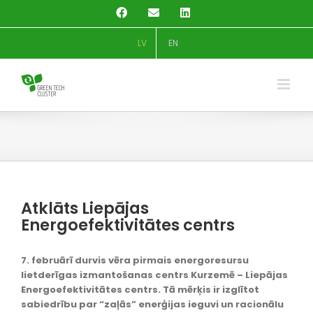
Skip
Facebook
Email
LinkedIn
to
content
LV
EN
Atklāts Liepājas
Energoefektivitātes centrs
7. februārī durvis vēra pirmais energoresursu
lietderīgas izmantošanas centrs Kurzemē – Liepājas
Energoefektivitātes centrs. Tā mērķis ir izglītot
sabiedrību par “zaļās” enerģijas ieguvi un racionālu