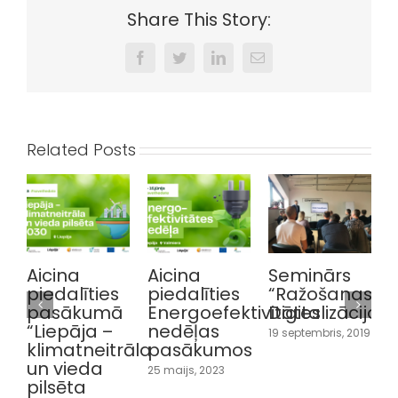
Share This Story:
Facebook
Twitter
LinkedIn
Email
Related Posts
Aicina
Seminārs
Seminārs
1
s
piedalīties
“Ražošanas
par
ā
Energoefektivitātes
Digitalizācija”
apkures,
nedēļas
ventilācijas
19 septembris, 2019
rāla
pasākumos
un
dzesēšanas
25 maijs, 2023
sistēmām