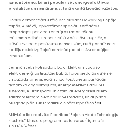
izmantošanu, kā arī popularizēt energoefektīvus
produktus un risinājumus, tajā skaitā Liepājā ražotos.
Centra demonstrāciju zālē, kas atrodas Coworking Liepāja
telpās, 4. stāvā, apskatāmas speciāli izstrādātas
ekspozīcijas par viedu enerģijas izmantošanu
mājsaimniecībās un industriālā vidē. Stāvu augstāk, 5.
stāvā, izveidota pasākumu norises zāle, kurā gandrīz katru
nedēļu notiek izglītojoši semināri par efektīvu enerģijas
izmantošanu.
Semināri tiek rīkoti sadarbībā ar Elektrum, vadošo
elektroenerģijas tirgotāju Baltijā. Tajos piedalās uzņēmēji
un dažādu jomu speciālisti, izglītojot viesus par tādām
tēmām kā apgaismojums, energoefektīvas apkures
sistēmas, e- transports un citām, ar energoresursiem
saistītām tēmām. Semināri ir bezmaksas, un ar pirmā
pusgada plānu un tematiku aicinām iepazīties
šeit
.
Aktivitāte tiek realizēta Biedrības “Zaļo un Viedo Tehnoloģiju
Klasteris”, Klastera programmas ietvaros (Līguma Nr.
3.2.1.1/16/A/016).