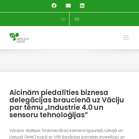
Skip
Facebook
Email
LinkedIn
to
content
LV
EN
Aicinām piedalīties biznesa
delegācijas braucienā uz Vāciju
par tēmu „Industrie 4.0 un
sensoru tehnoloģijas”
Vācijas-Baltijas Tirdzniecības kamera Igaunijā, Latvijā un
Lietuvā (AHK) kopā ar VFR Bavārijas pavalsts Investīciju un