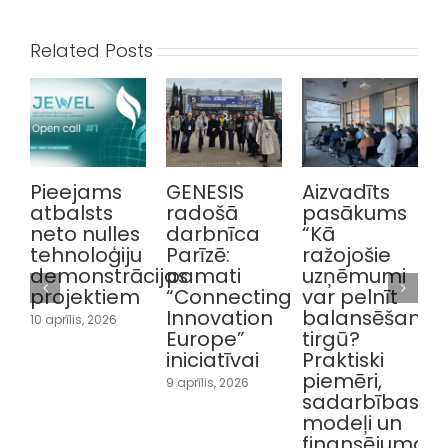
Related Posts
Pieejams
GENESIS
Aizvadīts
atbalsts
radošā
pasākums
p
neto nulles
darbnīca
“Kā
tehnoloģiju
Parīzē:
ražojošie
demonstrācijas
pamati
uzņēmumi
projektiem
“Connecting
var pelnīt
i
Innovation
balansēšanas
10 aprīlis, 2026
1
Europe”
tirgū?
iniciatīvai
Praktiski
piemēri,
9 aprīlis, 2026
sadarbības
modeļi un
finansējuma