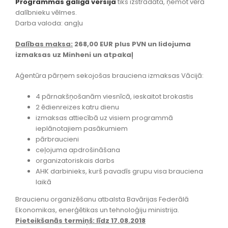
Programmas galīgā versija
tiks izstrādāta, ņemot vērā
dalībnieku vēlmes.
Darba valoda: angļu
Dalības maksa:
268,00 EUR plus PVN un lidojuma
izmaksas uz Minheni un atpakaļ
Aģentūra pārņem sekojošas brauciena izmaksas Vācijā:
4 pārnakšņošanām viesnīcā, ieskaitot brokastis
2 ēdienreizes katru dienu
izmaksas attiecībā uz visiem programmā
ieplānotajiem pasākumiem
pārbraucieni
ceļojuma apdrošināšana
organizatoriskais darbs
AHK darbinieks, kurš pavadīs grupu visa brauciena
laikā
Braucienu organizēšanu atbalsta Bavārijas Federālā
Ekonomikas, enerģētikas un tehnoloģiju ministrija.
Pieteikšanās termiņš: līdz 17.08.2018