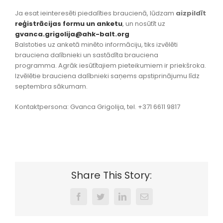
Ja esat ieinteresēti piedalīties braucienā, lūdzam
aizpildīt
reģistrācijas formu un anketu
,
un nosūtīt uz
gvanca.grigolija@ahk-balt.org
Balstoties uz anketā minēto informāciju, tiks izvēlēti
brauciena dalībnieki un sastādīta brauciena
programma. Agrāk iesūtītajiem pieteikumiem ir priekšroka.
Izvēlētie brauciena dalībnieki saņems apstiprinājumu līdz
septembra sākumam.
Kontaktpersona: Gvanca Grigolija, tel. +371 6611 9817
Share This Story:
Facebook
Twitter
LinkedIn
Email