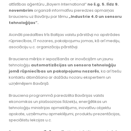
attīstības aģentūru „Bayern International”
no š.g. 5. līdz 9.
novembrim
organizē informatīvu pieredzes apmaiņas
braucienu uz Bavāriju par tēmu
„Industrie 4.0 un sensoru
tehnoloģijas”.
Aicināti piedalīties trīs Baltijas valstu pārstāvji no apstrādes
rūpniecības, IT nozares, pakalpojumu jomas, kā arī mediju,
asociāciju u.c. organizāciju pārstāvji.
Brauciena mērķis ir iepazīšanās ar inovācijām un jaunu
tehnoloģiju
automatizācijas un sensora tehnoloģiju
jomā rūpniecības un pakalpojumu nozarēs
, ka arī tiešu
kontaktu dibināšana ar dažādu nozaru ekspertiem un
uzņēmējiem Bavārijā.
Brauciena programmā paredzēta Bavārijas valsts
ekonomikas un plašsaziņas līdzekļu, enerģētikas un
tehnoloģiju ministrijas apmeklējums, inovatīvu objektu
apskate, uzņēmumu apmeklējumi, produktu prezentācijas,
speciālistu lekcijas u.c.