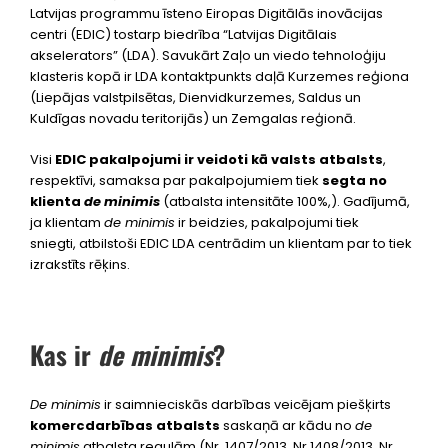
Latvijas programmu īsteno Eiropas Digitālās inovācijas
centri (EDIC) tostarp biedrība “
Latvijas Digitālais
akselerators
” (LDA). Savukārt Zaļo un viedo tehnoloģiju
klasteris kopā ir LDA kontaktpunkts daļā Kurzemes reģiona
(Liepājas valstpilsētas, Dienvidkurzemes, Saldus un
Kuldīgas novadu teritorijās) un Zemgalas reģionā.
Visi
EDIC pakalpojumi ir veidoti kā valsts atbalsts
,
respektīvi,
samaksa par pakalpojumiem tiek
segta no
klienta
de
minimis
(atbalsta intensitāte 100
%
,)
. Gadījumā,
ja klientam
de
mi
n
imis
ir
beidzies, pakalpojum
i
tiek
sniegti
,
atbilstoši EDIC LDA
cen
t
rādim
un
klientam
par to tiek
izrakstīts
rēķin
s
.
Kas ir
de minimis
?
De minimis
ir saimnieciskās darbības veicējam piešķirts
komercdarbības atbalsts
saskaņā ar kādu no
de
minimis
atbalsta regulām (
Nr. 1407/2013
, Nr.
1408/2013
, Nr.