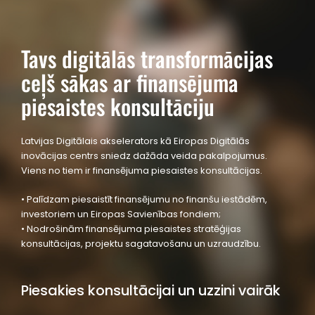
Tavs digitālās transformācijas
ceļš sākas ar finansējuma
piesaistes konsultāciju
Latvijas Digitālais akselerators kā Eiropas Digitālās
inovācijas centrs sniedz dažāda veida pakalpojumus.
Viens no tiem ir finansējuma piesaistes konsultācijas.
• Palīdzam piesaistīt finansējumu no finanšu iestādēm,
investoriem un Eiropas Savienības fondiem;
•
Nodrošinām finansējuma piesaistes stratēģijas
konsultācijas, projektu sagatavošanu un uzraudzību.
Piesakies konsultācijai un uzzini vairāk