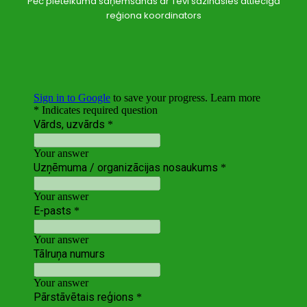
Pēc pieteikuma saņemšanas ar Tevi sazināsies attiecīgā
reģiona koordinators