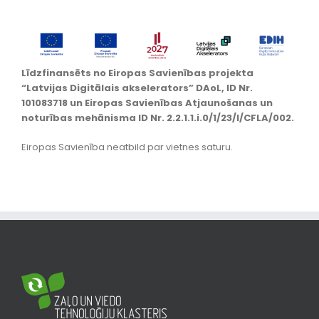
Līdzfinansēts no Eiropas Savienības projekta
“Latvijas Digitālais akselerators” DAoL, ID Nr.
101083718 un Eiropas Savienības Atjaunošanas un
noturības mehānisma ID Nr. 2.2.1.1.i.0/1/23/I/CFLA/002.
Eiropas Savienība neatbild par vietnes saturu.