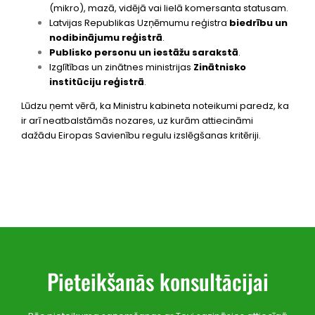
(mikro), mazā, vidējā vai lielā komersanta statusam.
Latvijas Republikas Uzņēmumu reģistra
biedrību un
nodibinājumu reģistrā
.
Publisko personu un iestāžu sarakstā
.
Izglītības un zinātnes ministrijas
Zinātnisko
institūciju reģistrā
.
Lūdzu ņemt vērā, ka Ministru kabineta noteikumi paredz, ka
ir arī neatbalstāmās nozares, uz kurām attiecināmi
dažādu Eiropas Savienību regulu izslēgšanas kritēriji.
Pieteikšanās konsultācijai