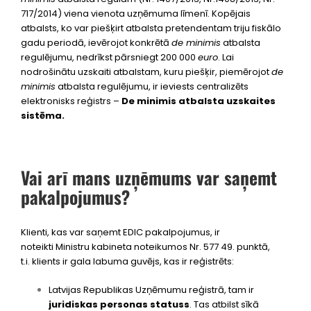
717/2014
) viena vienota uzņēmuma līmenī. Kopējais
atbalsts, ko var piešķirt atbalsta pretendentam triju fiskālo
gadu periodā, ievērojot konkrētā
de minimis
atbalsta
regulējumu, nedrīkst pārsniegt 200 000
euro
. Lai
nodrošinātu uzskaiti atbalstam, kuru piešķir, piemērojot
de
minimis
atbalsta regulējumu, ir ieviests centralizēts
elektronisks reģistrs –
De minimis
atbalsta uzskaites
sistēma.
Vai arī mans uzņēmums var saņemt
pakalpojumus?
Klienti, kas var saņemt EDIC pakalpojumus, ir
noteikti
Ministru kabineta noteikumos Nr. 577 49. punktā
,
t.i. klients ir gala labuma guvējs, kas ir reģistrēts:
Latvijas Republikas Uzņēmumu reģistrā, tam ir
juridiskas personas statuss
. Tas atbilst sīkā