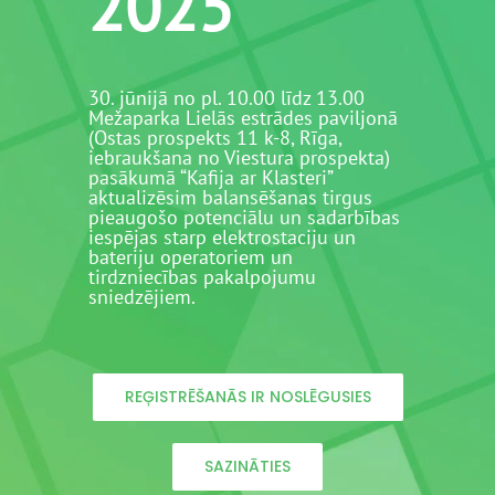
2025
30. jūnijā no pl. 10.00 līdz 13.00
Mežaparka Lielās estrādes paviljonā
(Ostas prospekts 11 k-8, Rīga,
iebraukšana no Viestura prospekta)
pasākumā “Kafija ar Klasteri”
aktualizēsim balansēšanas tirgus
pieaugošo potenciālu un sadarbības
iespējas starp elektrostaciju un
bateriju operatoriem un
tirdzniecības pakalpojumu
sniedzējiem.
REĢISTRĒŠANĀS IR NOSLĒGUSIES
SAZINĀTIES