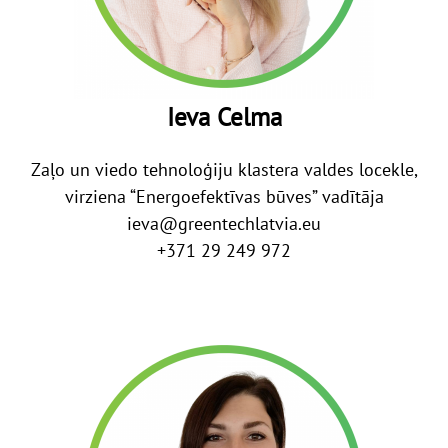
Ieva Celma
Zaļo un viedo tehnoloģiju klastera valdes locekle,
virziena “Energoefektīvas būves” vadītāja
ieva@greentechlatvia.eu
+371 29 249 972