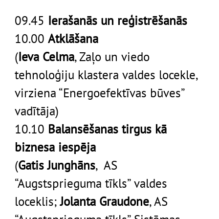
09.45
Ierašanās un reģistrēšanās
10.00
Atklāšana
(
Ieva Celma
, Zaļo un viedo
tehnoloģiju klastera valdes locekle,
virziena “Energoefektīvas būves”
vadītāja)
10.10
Balansēšanas tirgus kā
biznesa iespēja
(
Gatis Junghāns
, AS
“Augstsprieguma tīkls” valdes
loceklis;
Jolanta
Graudone
, AS