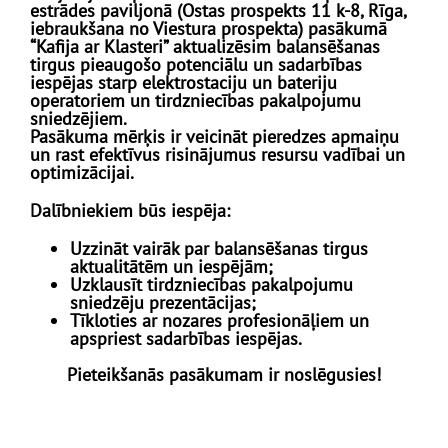
estrādes paviljonā (Ostas prospekts 11 k-8, Rīga,
iebraukšana no Viestura prospekta) pasākumā
“Kafija ar Klasteri” aktualizēsim balansēšanas
tirgus pieaugošo potenciālu un sadarbības
iespējas starp elektrostaciju un bateriju
operatoriem un tirdzniecības pakalpojumu
sniedzējiem.
Pasākuma mērķis ir veicināt pieredzes apmaiņu
un rast efektīvus risinājumus resursu vadībai un
optimizācijai.
Dalībniekiem būs iespēja:
Uzzināt vairāk par balansēšanas tirgus
aktualitātēm un iespējām;
Uzklausīt tirdzniecības pakalpojumu
sniedzēju prezentācijas;
Tīkloties ar nozares profesionāļiem un
apspriest sadarbības iespējas.
Pieteikšanās pasākumam ir noslēgusies!