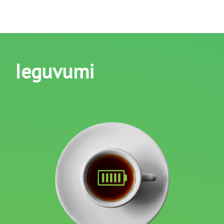
Ieguvumi