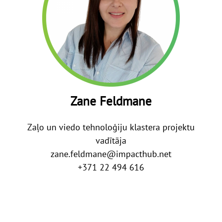
Zane Feldmane
Zaļo un viedo tehnoloģiju klastera projektu
vadītāja
zane.feldmane@impacthub.net
+371 22 494 616