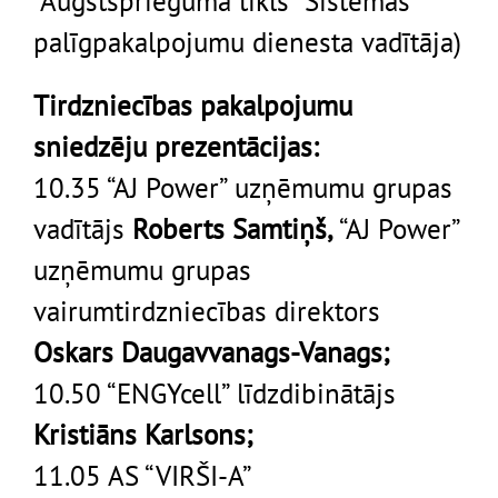
“Augstsprieguma tīkls” Sistēmas
palīgpakalpojumu dienesta vadītāja)
Tirdzniecības pakalpojumu
sniedzēju prezentācijas
:
10.35 “AJ Power” uzņēmumu grupas
vadītājs
Roberts Samtiņš,
“AJ Power”
uzņēmumu grupas
vairumtirdzniecības direktors
Oskars Daugavvanags-Vanags;
10.50 “ENGYcell” līdzdibinātājs
Kristiāns Karlsons;
11.05 AS “VIRŠI-A”