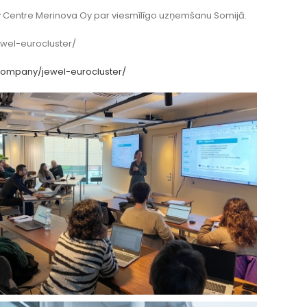
gy Centre Merinova Oy par viesmīlīgo uzņemšanu Somijā.
ewel-eurocluster/
company/jewel-eurocluster/