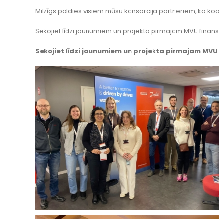
Milzīgs paldies visiem mūsu konsorcija partneriem, ko k
Sekojiet līdzi jaunumiem un projekta pirmajam MVU fina
Sekojiet līdzi jaunumiem un projekta pirmajam MV