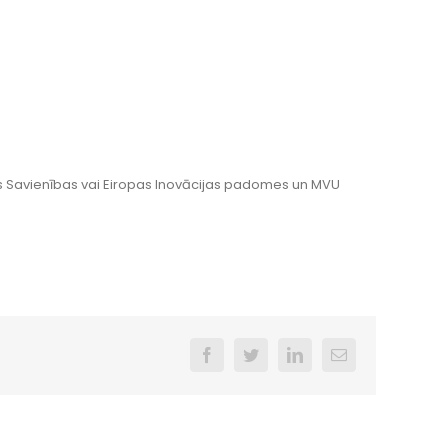
ropas Savienības vai Eiropas Inovācijas padomes un MVU
Facebook
Twitter
LinkedIn
Email