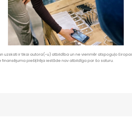
ļi un uzskati ir tikai autora(-u) atbildība un ne vienmēr atspoguļo Ei
 finansējuma piešķīrēja iestāde nav atbildīga par šo saturu.