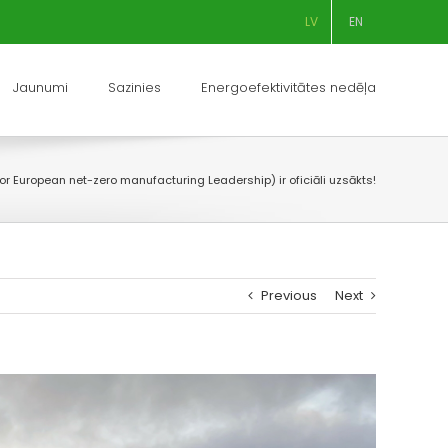
LV
EN
Jaunumi
Sazinies
Energoefektivitātes nedēļa
for European net-zero manufacturing Leadership) ir oficiāli uzsākts!
Previous
Next