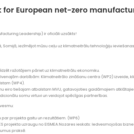
 for European net-zero manufacturin
cturing Leadership) ir oficiāli uzsākts!
 Somijā, iezīmējot mūsu ceļu uz klimatneitrālu tehnoloģiju ieviešana
līdzēt ražotājiem pāriet uz klimatneitrālu ekonomiku.
alvenajām darbībām: Klimatneitrālo zināšanu centra (WP2) izveide, 
alstam (WP4).
jonu eiro tiešajam atbalstam MVU, gatavojoties gaidāmajiem atklātaj
ionālu somu virtuvi un veidojot spēcīgas partnerības.
dvesmu:
 par projekta gaitu un rezultātiem. (WP6)
mūsu ES projekta uzraugu no EISMEA.Nozares ieskats: Iedvesmojošas bi
ājumus praksē.