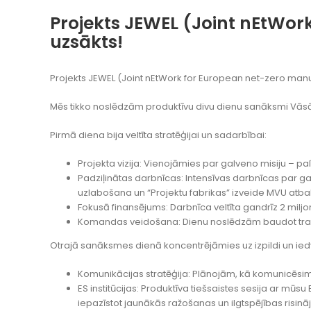
Projekts JEWEL (Joint nEtWork
uzsākts!
Projekts JEWEL (Joint nEtWork for European net-zero manufa
Mēs tikko noslēdzām produktīvu divu dienu sanāksmi Vāsā,
Pirmā diena bija veltīta stratēģijai un sadarbībai:
Projekta vizija: Vienojāmies par galveno misiju – pa
Padziļinātas darbnīcas: Intensīvas darbnīcas par g
uzlabošana un “Projektu fabrikas” izveide MVU atb
Fokusā finansējums: Darbnīca veltīta gandrīz 2 mil
Komandas veidošana: Dienu noslēdzām baudot tradic
Otrajā sanāksmes dienā koncentrējāmies uz izpildi un ie
Komunikācijas stratēģija: Plānojām, kā komunicēsim
ES institūcijas: Produktīva tiešsaistes sesija ar 
iepazīstot jaunākās ražošanas un ilgtspējības risin