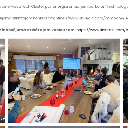
oordinē MecaTech Cluster par enerģiju un apņēmību, kā arī Technolo
nsējuma atklātajam konkursam: https://www.linkedin.com/company/j
U finansējuma atklātajam konkursam:
https://www.linkedin.com/