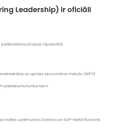
g Leadership) ir oficiāli
s paātrināšanu Eiropas rūpniecībā.
klimatneitrālas un aprites ekonomikas metožu (WP3)
iem pieteikumu konkursiem.
znesa vizītes uzņēmumos Danfoss un SOP-Metal Runsorā,