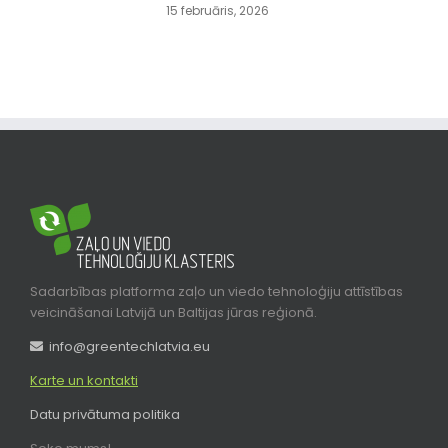
15 februāris, 2026
Sadarbības platforma zaļo un viedo tehnoloģiju attīstības
veicināšanai Latvijā un Baltijas jūras reģionā.
info@greentechlatvia.eu
Karte un kontakti
Datu privātuma politika