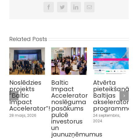
Facebook
Twitter
LinkedIn
Email
Related Posts
Noslēdzies
Baltic
Atvērta
projekts
Impact
pieteikšanās
“
“Baltic
Accelerator
Baltijas
Impact
noslēguma
akseleratora
Accelerator”!
pasākums
programmai
1
pulcē
28 maijs, 2026
24 septembris,
investorus
2024
un
2
jaunuzņēmumus