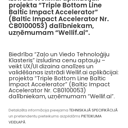
projekta “Triple Bottom Line
Baltic Impact Accelerator”
(Baltic Impact Accelerator Nr.
CB0100053) dalībniekam,
uzņēmumam “Wellif.ai”.
Biedrība “Zaļo un Viedo Tehnoloģiju
Klasteris” izsludina cenu aptauju –
veikt UX/UI dizaina analīzes un
validēšanas izstrādi Wellif.ai aplikācijai:
projekta “Triple Bottom Line Baltic
Impact Accelerator” (Baltic Impact
Accelerator Nr. CB0100053)
dalībniekam, uzņēmumam “Wellif.ai”.
Detalizēta informācija pieejama
TEHNISKAJĀ SPECIFIKĀCIJĀ
un pretendentu pieteikums aizpildāms
PIETEIKUMA
VEIDLAPĀ
.