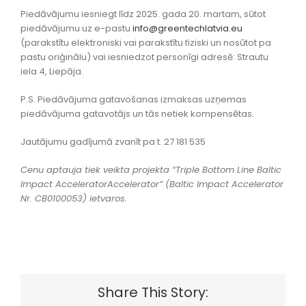
Piedāvājumu iesniegt līdz 2025. gada 20. martam, sūtot
piedāvājumu uz e-pastu
info@greentechlatvia.eu
(parakstītu elektroniski vai parakstītu fiziski un nosūtot pa
pastu oriģinālu) vai iesniedzot personīgi adresē: Strautu
iela 4, Liepāja.
P.S. Piedāvājuma gatavošanas izmaksas uzņemas
piedāvājuma gatavotājs un tās netiek kompensētas.
Jautājumu gadījumā zvanīt pa t. 27 181 535
Cenu aptauja tiek veikta projekta “Triple Bottom Line Baltic
Impact AcceleratorAccelerator” (Baltic Impact Accelerator
Nr. CB0100053) ietvaros.
Share This Story: