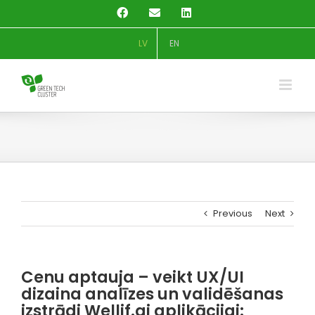
Skip
Facebook
Email
LinkedIn
to
content
LV
EN
Previous
Next
Cenu aptauja – veikt UX/UI
dizaina analīzes un validēšanas
izstrādi Wellif.ai aplikācijai: