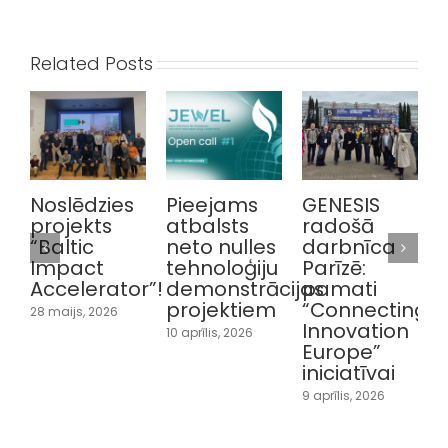
Related Posts
Noslēdzies
Pieejams
GENESIS
A
projekts
atbalsts
radošā
“Baltic
neto nulles
darbnīca
Impact
tehnoloģiju
Parīzē:
r
Accelerator”!
demonstrācijas
pamati
projektiem
“Connecting
v
28 maijs, 2026
Innovation
10 aprīlis, 2026
Europe”
t
iniciatīvai
P
p
9 aprīlis, 2026