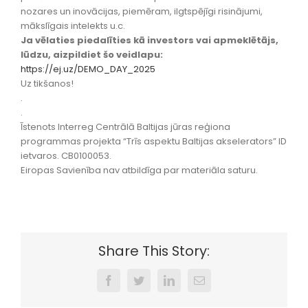
nozares un inovācijas, piemēram, ilgtspējīgi risinājumi,
mākslīgais intelekts u.c.
Ja vēlaties piedalīties kā investors vai apmeklētājs,
lūdzu, aizpildiet šo veidlapu:
https://ej.uz/DEMO_DAY_2025
Uz tikšanos!
.
.
Īstenots Interreg Centrālā Baltijas jūras reģiona
programmas projekta “Trīs aspektu Baltijas akselerators” ID
ietvaros. CB0100053.
Eiropas Savienība nav atbildīga par materiāla saturu.
Share This Story:
Facebook
Twitter
LinkedIn
Email