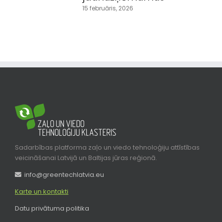
15 februāris, 2026
Sadarbības platforma zaļo un viedo tehnoloģiju attīstības
veicināšanai Latvijā un Baltijas jūras reģionā.
info@greentechlatvia.eu
Karte un kontakti
Datu privātuma politika