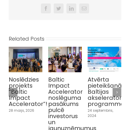
Facebook
Twitter
LinkedIn
Email
Related Posts
Noslēdzies
Baltic
Atvērta
projekts
Impact
pieteikšanās
“
“Baltic
Accelerator
Baltijas
Impact
noslēguma
akseleratora
Accelerator”!
pasākums
programmai
1
pulcē
28 maijs, 2026
24 septembris,
investorus
2024
un
2
jaunuzņēmumus