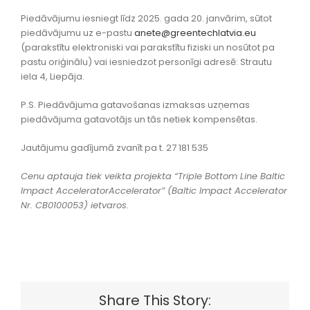
Piedāvājumu iesniegt līdz 2025. gada 20. janvārim, sūtot
piedāvājumu uz e-pastu
anete@greentechlatvia.eu
(parakstītu elektroniski vai parakstītu fiziski un nosūtot pa
pastu oriģinālu) vai iesniedzot personīgi adresē: Strautu
iela 4, Liepāja.
P.S. Piedāvājuma gatavošanas izmaksas uzņemas
piedāvājuma gatavotājs un tās netiek kompensētas.
Jautājumu gadījumā zvanīt pa t. 27 181 535
Cenu aptauja tiek veikta projekta “Triple Bottom Line Baltic
Impact AcceleratorAccelerator” (Baltic Impact Accelerator
Nr. CB0100053) ietvaros.
Share This Story: