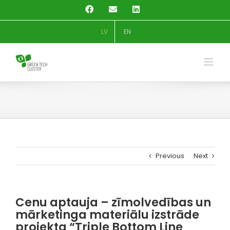
Skip
Facebook
Email
LinkedIn
to
content
LV
EN
Previous
Next
Cenu aptauja – zīmolvedības un
mārketinga materiālu izstrāde
projekta “Triple Bottom Line