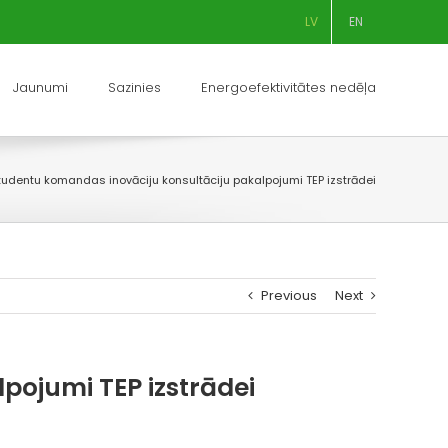
LV
EN
Jaunumi
Sazinies
Energoefektivitātes nedēļa
udentu komandas inovāciju konsultāciju pakalpojumi TEP izstrādei
Previous
Next
pojumi TEP izstrādei