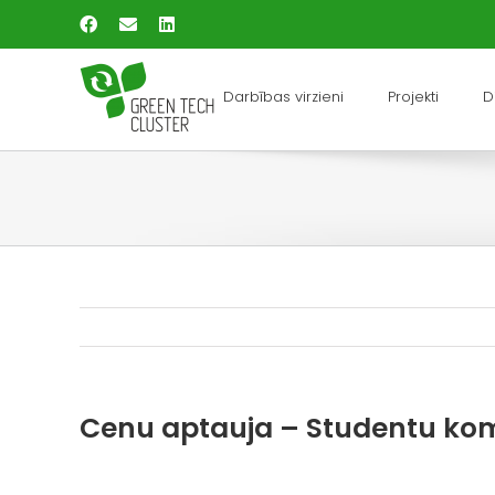
Skip
Facebook
Email
LinkedIn
to
content
Darbības virzieni
Projekti
D
Cenu aptauja – Studentu koma