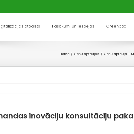
igitalizācijas atbalsts
Pasākumi un iespējas
Greenbox
Home
/
Cenu aptaujas
/
Cenu aptauja – St
ndas inovāciju konsultāciju pakal