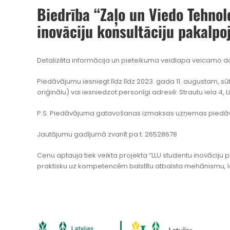
Biedrība “Zaļo un Viedo Tehnol
inovāciju konsultāciju pakalpo
Detalizēta informācija un pieteikuma veidlapa veicamo 
Piedāvājumu iesniegt līdz līdz 2023. gada 11. augustam, 
oriģinālu) vai iesniedzot personīgi adresē: Strautu iela 4, L
P.S. Piedāvājuma gatavošanas izmaksas uzņemas piedāv
Jautājumu gadījumā zvanīt pa
t. 26528678
Cenu aptauja tiek veikta projekta “LLU studentu inovāciju pr
praktisku uz kompetencēm balstītu atbalsta mehānismu, la