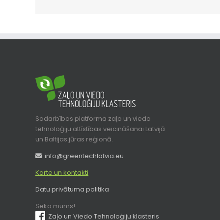
Sadarbības platforma zaļo un viedo
tehnoloģiju attīstības veicināšanai Latvijā
un Baltijas jūras reģionā.
info@greentechlatvia.eu
Karte un kontakti
Datu privātuma politika
Seko mums!
Zaļo un Viedo Tehnoloģiju klasteris