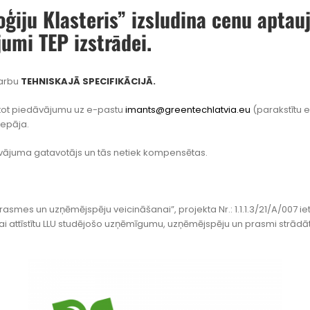
oģiju Klasteris” izsludina cenu apt
jumi TEP izstrādei.
darbu
TEHNISKAJĀ SPECIFIKĀCIJĀ.
sūtot piedāvājumu uz e-pastu
imants@greentechlatvia.eu
(parakstītu el
iepāja.
ājuma gatavotājs un tās netiek kompensētas.
asmes un uzņēmējspēju veicināšanai”, projekta Nr.: 1.1.1.3/21/A/007 ietv
i attīstītu LLU studējošo uzņēmīgumu, uzņēmējspēju un prasmi strādā