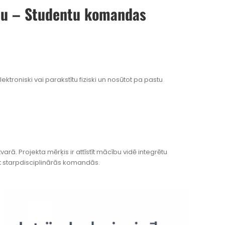
auju – Studentu komandas
ektroniski vai parakstītu fiziski un nosūtot pa pastu
arā. Projekta mērķis ir attīstīt mācību vidē integrētu
t starpdisciplinārās komandās.