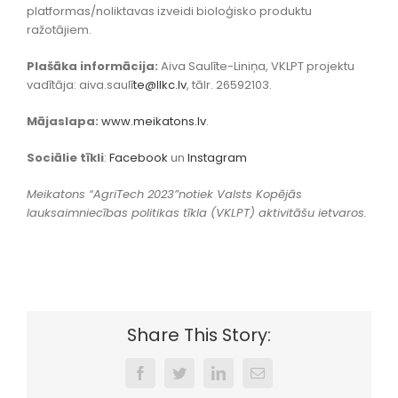
platformas/noliktavas izveidi bioloģisko produktu
ražotājiem.
Plašāka informācija:
Aiva Saulīte-Liniņa, VKLPT projektu
vadītāja: aiva.saulī
te@llkc.lv
, tālr. 26592103.
Mājaslapa:
www.meikatons.lv
.
Sociālie tīkli
:
Facebook
un
Instagram
Meikatons “AgriTech 2023”notiek Valsts Kopējās
lauksaimniecības politikas tīkla (VKLPT) aktivitāšu ietvaros.
Share This Story:
Facebook
Twitter
LinkedIn
Email