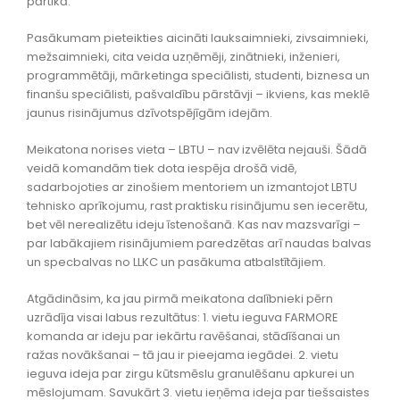
pārtikā.
Pasākumam pieteikties aicināti lauksaimnieki, zivsaimnieki,
mežsaimnieki, cita veida uzņēmēji, zinātnieki, inženieri,
programmētāji, mārketinga speciālisti, studenti, biznesa un
finanšu speciālisti, pašvaldību pārstāvji – ikviens, kas meklē
jaunus risinājumus dzīvotspējīgām idejām.
Meikatona norises vieta – LBTU – nav izvēlēta nejauši. Šādā
veidā komandām tiek dota iespēja drošā vidē,
sadarbojoties ar zinošiem mentoriem un izmantojot LBTU
tehnisko aprīkojumu, rast praktisku risinājumu sen iecerētu,
bet vēl nerealizētu ideju īstenošanā. Kas nav mazsvarīgi –
par labākajiem risinājumiem paredzētas arī naudas balvas
un specbalvas no LLKC un pasākuma atbalstītājiem.
Atgādināsim, ka jau pirmā meikatona dalībnieki pērn
uzrādīja visai labus rezultātus: 1. vietu ieguva FARMORE
komanda ar ideju par iekārtu ravēšanai, stādīšanai un
ražas novākšanai – tā jau ir pieejama iegādei. 2. vietu
ieguva ideja par zirgu kūtsmēslu granulēšanu apkurei un
mēslojumam. Savukārt 3. vietu ieņēma ideja par tiešsaistes