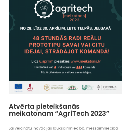
Atvērta pieteikšanās
meikatonam “AgriTech 2023”
Lai veicinātu inovācijas lauksaimniecībā, mežsaimniecībā