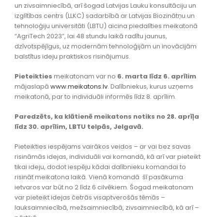
un zivsaimniecībā, arī šogad Latvijas Lauku konsultāciju un
izglītības centrs (LLKC) sadarbībā ar Latvijas Biozinātņu un
tehnoloģiju universitāti (LBTU) aicina piedalīties meikatonā
“AgriTech 2023”, lai 48 stundu laikā radītu jaunus,
dzīvotspējīgus, uz modernām tehnoloģijām un inovācijām
balstītus ideju praktiskos risinājumus.
Pieteikties
meikatonam var no
6. marta līdz 6. aprīlim
mājaslapā
www.meikatons.lv
. Dalībniekus, kurus uzņems
meikatonā, par to individuāli informēs līdz 8. aprīlim.
Paredzēts, ka klātienē meikatons notiks no 28. aprīļa
līdz 30. aprīlim, LBTU telpās, Jelgavā.
Pieteikties iespējams vairākos veidos – ar vai bez savas
risināmās idejas, individuāli vai komandā, kā arī var pieteikt
tikai ideju, dodot iespēju kādai dalībnieku komandai to
risināt meikatona laikā. Vienā komandā šī pasākuma
ietvaros var būt no 2 līdz 6 cilvēkiem. Šogad meikatonam
var pieteikt idejas četrās visaptverošās tēmās –
lauksaimniecībā, mežsaimniecībā, zivsaimniecībā, kā arī –