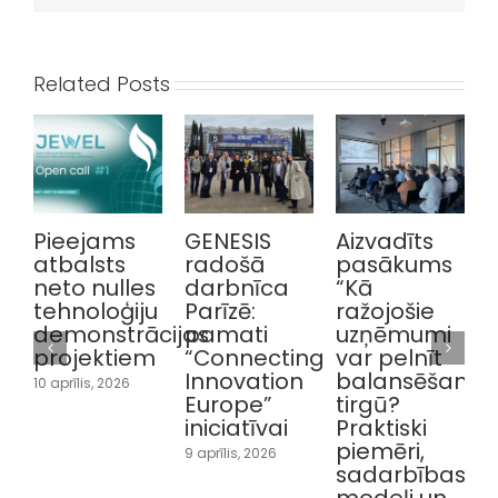
Related Posts
Pieejams
GENESIS
Aizvadīts
atbalsts
radošā
pasākums
p
neto nulles
darbnīca
“Kā
tehnoloģiju
Parīzē:
ražojošie
demonstrācijas
pamati
uzņēmumi
projektiem
“Connecting
var pelnīt
i
Innovation
balansēšanas
10 aprīlis, 2026
1
Europe”
tirgū?
iniciatīvai
Praktiski
piemēri,
9 aprīlis, 2026
sadarbības