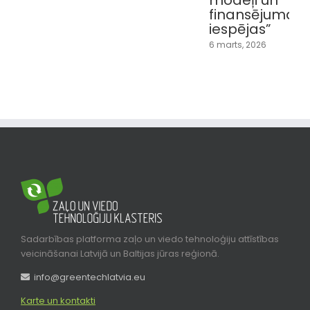
modeļi un
finansējuma
iespējas”
6 marts, 2026
Sadarbības platforma zaļo un viedo tehnoloģiju attīstības
veicināšanai Latvijā un Baltijas jūras reģionā.
info@greentechlatvia.eu
Karte un kontakti