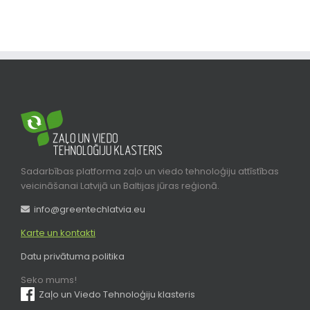
Sadarbības platforma zaļo un viedo tehnoloģiju attīstības
veicināšanai Latvijā un Baltijas jūras reģionā.
info@greentechlatvia.eu
Karte un kontakti
Datu privātuma politika
Seko mums!
Zaļo un Viedo Tehnoloģiju klasteris