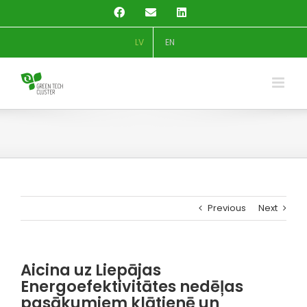
Skip
Facebook
Email
LinkedIn
to
content
LV
EN
Previous
Next
Aicina uz Liepājas
Energoefektivitātes nedēļas
pasākumiem klātienē un