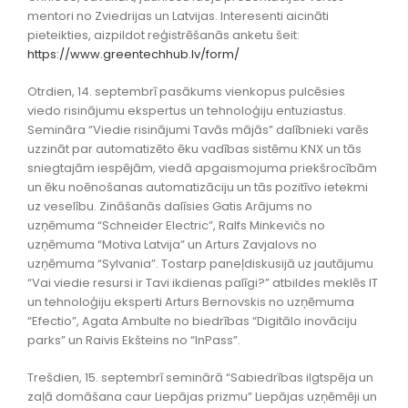
mentori no Zviedrijas un Latvijas. Interesenti aicināti
pieteikties, aizpildot reģistrēšanās anketu šeit:
https://www.greentechhub.lv/form/
Otrdien, 14. septembrī pasākums vienkopus pulcēsies
viedo risinājumu ekspertus un tehnoloģiju entuziastus.
Semināra “Viedie risinājumi Tavās mājās” dalībnieki varēs
uzzināt par automatizēto ēku vadības sistēmu KNX un tās
sniegtajām iespējām, viedā apgaismojuma priekšrocībām
un ēku noēnošanas automatizāciju un tās pozitīvo ietekmi
uz veselību. Zināšanās dalīsies Gatis Arājums no
uzņēmuma “Schneider Electric”, Ralfs Minkevičs no
uzņēmuma “Motiva Latvija” un Arturs Zavjalovs no
uzņēmuma “Sylvania”. Tostarp paneļdiskusijā uz jautājumu
“Vai viedie resursi ir Tavi ikdienas palīgi?” atbildes meklēs IT
un tehnoloģiju eksperti Arturs Bernovskis no uzņēmuma
“Efectio”, Agata Ambulte no biedrības “Digitālo inovāciju
parks” un Raivis Ekšteins no “InPass”.
Trešdien, 15. septembrī seminārā “Sabiedrības ilgtspēja un
zaļā domāšana caur Liepājas prizmu” Liepājas uzņēmēji un