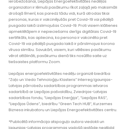
ierobežošanai, Liepājas Energoefektivitātes nedēļas
organizatori ir lēmuši pasākumu rīkot zaļajā jeb maksimāli
drošajā līmenī, kas paredz tādu vidi, kurā atrodas tikai
personas, kuras ir vakcinējušās pret Covid-19 vai pēdējā
pusgada laikā izslimojušas Covid-19. Proti visiem klātienes
apmeklētājiem ir nepieciešams derīgs digitālais Covid-19
sertifikāts, kas apliecina, ka persona ir vakcinēta pret
Covid-19 vai pēdējā pusgada laikā ir pārslimojusi korona
vīrusa slimību. Savukārt, visiem, kuri vēlēsies pasākumu
vērot attālināti, pasākumu dienā tiks nosūtīta saite uz
tiešsaistes platformu Zoom.
Liepājas energoefektivitātes nedēļu organizē biedrība
“Zaļo un Viedo Tehnoloģiju Klasteris” Interreg Igaunijas-
Latvijas pārrobežu sadarbības programmas ietvaros
sadarbībā ar Liepājas pašvaldību, Zviedrijas-Latvijas
sadarbības fondu, “Liepājas Enerģija”, “Liepājas RAS”,
“Liepājas Ūdens”, biedrību “Green Tech HUB”, Kurzemes
Biznesa inkubatoru un Liepājas Energoefektivitātes centru.
*Publicētā informācija atspoguļo autora viedokli un
Igaunijas-Latvijas programmas vadošā iestāde neatbild