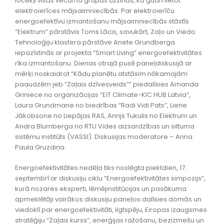
locekļi visās vecuma grupās uzzinās, kā gudri lietot
elektroierīces mājsaimniecībās. Par elektroierīču
energoefektīvu izmantošanu mājsaimniecībās stāstīs
“Elektrum” pārstāvis Toms Lācis, savukārt, Zaļo un Viedo
Tehnoloģiju klastera pārstāve Anete Grundberga
iepazīstinās ar projekta “Smart Living” energoefektivitātes
rīka izmantošanu. Dienas otrajā pusē paneļdiskusijā ar
mērķi noskaidrot “Kādu planētu atstāsim nākamajām
paaudzēm jeb “Zaļais dzīvesveids”” piedalīsies Amanda
Griniece no organizācijas “EIT Climate-KIC HUB Latvia”,
Laura Grundmane no biedrības “Radi Vidi Pats”, Liene
Jākobsone no Liepājas RAS, Anrijs Tukulis no Elektrum un
Andra Blumberga no RTU Vides aizsardzības un siltuma
sistēmu institūts (VASSI). Diskusijas moderatore – Anna
Paula Gruzdiņa.
Energoefektivitātes nedēļa tiks noslēgta piektdien, 17.
septembrī ar diskusiju ciklu “Energoefektivitātes simpozijs”,
kurā nozares eksperti, lēmējinstitūcijas un pasākuma
apmeklētāji vairākos diskusiju paneļos dalīsies domās un
viedoklī par energoefektivitāti, ilgtspēju, Eiropas izaugsmes
stratēģiju “Zaļais kurss”, enerģijas ražošanu, bezizmešu un