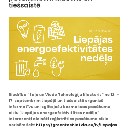
tiešsaistē
Biedrība “Zaļo un Viedo Tehnoloģiju Klasteris” no 13. –
17. septembrim Liepājā un tiešsaistē organizē
informatīvu un izglītojošu bezmaksas pasākumu
ciklu “Liepājas energoefektivitātes nedēļa”.
Interesenti aicināti reģistrēties pasākuma cikla
norisēm šeit:
https://greentechlatvia.eu/lv/liepajas-