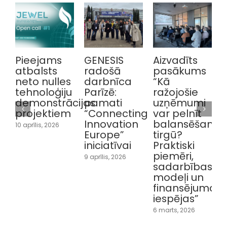
Pieejams
GENESIS
Aizvadīts
Ai
atbalsts
radošā
pasākums
pie
neto nulles
darbnīca
“Kā
ve
tehnoloģiju
Parīzē:
ražojošie
pa
demonstrācijas
pamati
uzņēmumi
Il
projektiem
“Connecting
var pelnīt
iz
Innovation
balansēšanas
10 aprīlis, 2026
1 ma
Europe”
tirgū?
iniciatīvai
Praktiski
piemēri,
9 aprīlis, 2026
sadarbības
modeļi un
finansējuma
iespējas”
6 marts, 2026