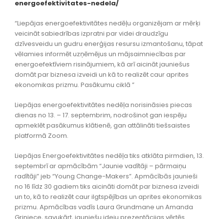
energoefektivitates-nedela/
“Liepājas energoefektivitātes nedēļu organizējam ar mērķi
veicināt sabiedrības izpratni par videi draudzīgu
dzīvesveidu un gudru enerģijas resursu izmantošanu, tāpat
vēlamies informēt uzņēmējus un mājsaimniecības par
energoefektīviem risinājumiem, kā arī aicināt jauniešus
domāt par biznesa izveidi un kā to realizēt caur aprites
ekonomikas prizmu. Pasākumu ciklā ”
Liepājas energoefektivitātes nedēļa norisināsies piecas
dienas no 13. – 17. septembrim, nodrošinot gan iespēju
apmeklēt pasākumus klātienē, gan attālināti tiešsaistes
platformā Zoom.
Liepājas Energoefektivitātes nedēļa tiks atklāta pirmdien, 13.
septembrī ar apmācībām “Jaunie vadītāji – pārmaiņu
radītāji” jeb “Young Change-Makers”. Apmācībās jaunieši
no 16 līdz 30 gadiem tiks aicināti domāt par biznesa izveidi
un to, kā to realizēt caur ilgtspējības un aprites ekonomikas
prizmu. Apmācības vadīs Laura Grundmane un Amanda
Griniece, savukārt, jauniešu ideju prezentācijas vērtēs