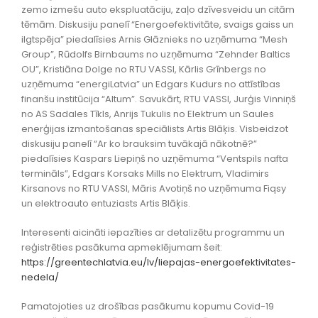
zemo izmešu auto ekspluatāciju, zaļo dzīvesveidu un citām
tēmām. Diskusiju panelī “Energoefektivitāte, svaigs gaiss un
ilgtspēja” piedalīsies Arnis Glāznieks no uzņēmuma “Mesh
Group”, Rūdolfs Birnbaums no uzņēmuma “Zehnder Baltics
OU”, Kristiāna Dolge no RTU VASSI, Kārlis Grīnbergs no
uzņēmuma “energiLatvia” un Edgars Kudurs no attīstības
finanšu institūcija “Altum”. Savukārt, RTU VASSI, Jurģis Vinniņš
no AS Sadales Tīkls, Anrijs Tukulis no Elektrum un Saules
enerģijas izmantošanas speciālists Artis Blāķis. Visbeidzot
diskusiju panelī “Ar ko brauksim tuvākajā nākotnē?”
piedalīsies Kaspars Liepiņš no uzņēmuma “Ventspils nafta
termināls”, Edgars Korsaks Mills no Elektrum, Vladimirs
Kirsanovs no RTU VASSI, Māris Avotiņš no uzņēmuma Fiqsy
un elektroauto entuziasts Artis Blāķis.
Interesenti aicināti iepazīties ar detalizētu programmu un
reģistrēties pasākuma apmeklējumam šeit:
https://greentechlatvia.eu/lv/liepajas-energoefektivitates-
nedela/
Pamatojoties uz drošības pasākumu kopumu Covid-19