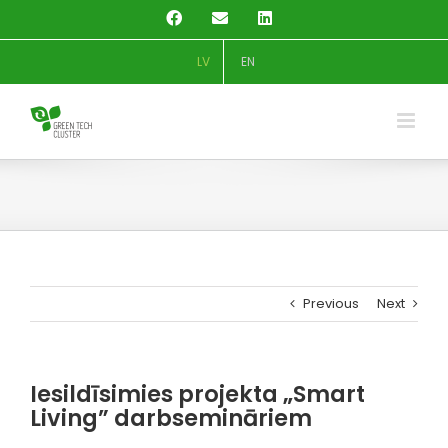
Skip
Facebook
Email
LinkedIn
to
content
LV
EN
Previous
Next
Iesildīsimies projekta „Smart
Living” darbsemināriem