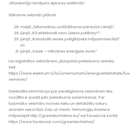
„Mūsdienīgi risinājumi apkures sistēmās”.
Nākamie vebināri plānoti:
maijā „Siltumsūkņu uzstādīšanas pieredze Latvijā”;
jūnijā „Kā efektivizēt savu ūdens patēriņu?”;
jūnijā „Robotizēti viedie palīglīdzekļi mājsaimniecībā”
un
jūnijā „Saule – nākotnes enerģijas avots”.
Lai reģistrētos vebināriem, jāaizpilda pieteikumu anketa
šeit:
https://www.elektrum.lv/lv/uznemumam/energoefektivitate/tuv
seminari/
Detalizēta informācija par pieslēgšanos vebināram tiks
nosūtīta e-pastā pēc pieteikuma saņemšanas. Par
turpmāko vebināru norises laiku un detalizētu saturu
aicinām sekot līdzi Zaļo un Viedo Tehnoloģiju Klastera
mājaslapā http://greentechlatvia.eu/ vai Facebook kontā
https://www.facebook.com/greentechlatvia/