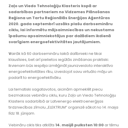
Zaļo un Viedo Tehnoloģiju Klasteris kopā ar
sadarbības partneriem no Vidzemes Plānošanas
Reģiona un Tartu Reģionālās Enerģijas Aģentūras
2020. gada septembrī uzsāks plašu darbsemināru
ciklu, lai informētu mājsaimniecības un nekustamo
īpašumu apsaimniekotājus par dažādiem ikdienā
svarīgiem energoefektivitātes jautājumiem.
V
airāk kā 60 darbsemināru laikā dalībnieki ne tikai
klausīsies, bet arī pielietos iegūtās zināšanas praktiski.
Ikvienam būs iespēja izmēģināt jaunizveidoto interaktīvo
energoefektivitātes rīku, izveidojot savu virtuālo māju un
padarīt to energoefektīvāku.
Lai tematiski sagatavotos, aicinām apmeklēt piecu
bezmaksas vebināru ciklu, kuru Zaļo un Viedo Tehnoloģiju
Klasteris sadarbībā ar Latvenergo elektroenerģijas
tirdzniecības zīmolu „ELEKTRUM” organizē sākot no 14. maija
līdz 18. jūnijam.
Vebināru cikls tiks atklāts
14. maijā pulksten 10:00
ar tēmu