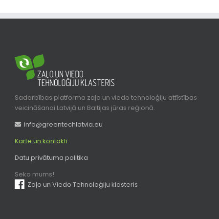
Sadarbības platforma zaļo un viedo tehnoloģiju attīstības
veicināšanai Latvijā un Baltijas jūras reģionā.
info@greentechlatvia.eu
Karte un kontakti
Datu privātuma politika
Seko mums!
Zaļo un Viedo Tehnoloģiju klasteris