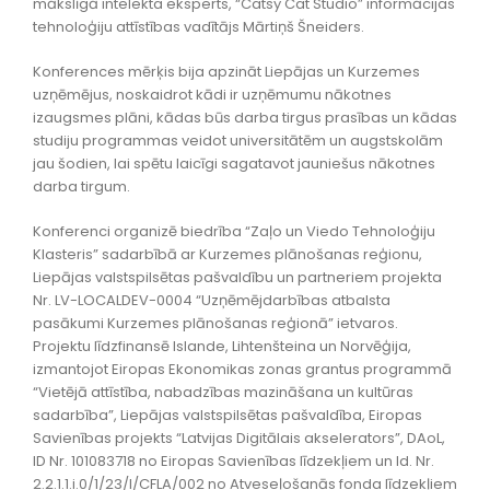
mākslīgā intelekta eksperts, “Catsy Cat Studio” informācijas
tehnoloģiju attīstības vadītājs Mārtiņš Šneiders.
Konferences mērķis bija apzināt Liepājas un Kurzemes
uzņēmējus, noskaidrot kādi ir uzņēmumu nākotnes
izaugsmes plāni, kādas būs darba tirgus prasības un kādas
studiju programmas veidot universitātēm un augstskolām
jau šodien, lai spētu laicīgi sagatavot jauniešus nākotnes
darba tirgum.
Konferenci organizē biedrība “Zaļo un Viedo Tehnoloģiju
Klasteris” sadarbībā ar Kurzemes plānošanas reģionu,
Liepājas valstspilsētas pašvaldību un partneriem projekta
Nr. LV-LOCALDEV-0004 “Uzņēmējdarbības atbalsta
pasākumi Kurzemes plānošanas reģionā” ietvaros.
Projektu līdzfinansē Islande, Lihtenšteina un Norvēģija,
izmantojot Eiropas Ekonomikas zonas grantus programmā
“Vietējā attīstība, nabadzības mazināšana un kultūras
sadarbība”, Liepājas valstspilsētas pašvaldība, Eiropas
Savienības projekts “Latvijas Digitālais akselerators”, DAoL,
ID Nr. 101083718 no Eiropas Savienības līdzekļiem un Id. Nr.
2.2.1.1.i.0/1/23/I/CFLA/002 no Atveseļošanās fonda līdzekļiem