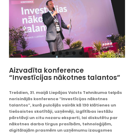
Aizvadīta konference
“Investīcijas nākotnes talantos”
Trešdien, 31. maijā Liepājas Valsts Tehnikuma telpās
norisinājās konference “Investīcijas nākotnes
talantos”, kurā pulcējās vairāk kā 130 klātienes un
tiešsaistes skatītāji, uzņēmēji, izglītības iestāžu
pārstāvji un citu nozaru eksperti, lai diskutētu par
nākotnes darba tirgus prasībām, tehnoloģijām,
digitālajām prasmēm un uzņēmumu izaugsmes