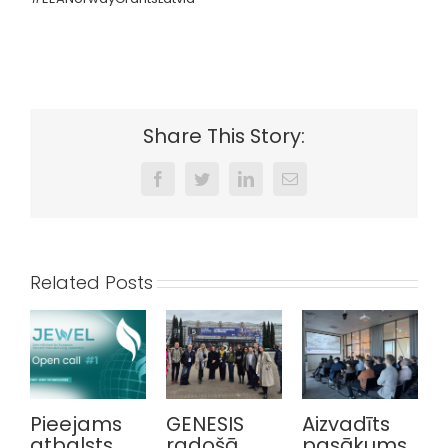
Share This Story:
Facebook
Twitter
LinkedIn
Email
Related Posts
GENESIS
Aizvadīts
Aicinām
radošā
pasākums
piedalīties