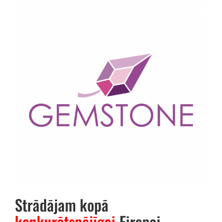
Strādājam kopā
konkurētspējīgai
Eiropai.