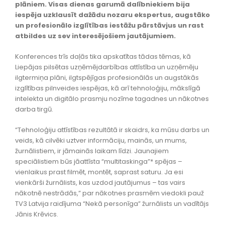
plāniem. Visas dienas garumā dalībniekiem bija
iespēja uzklausīt dažādu nozaru ekspertus, augstāko
un profesionālo izglītības iestāžu pārstāvjus un rast
atbildes uz sev interesējošiem jautājumiem.
Konferences trīs daļās tika apskatītas tādas tēmas, kā
Liepājas pilsētas uzņēmējdarbības attīstība un uzņēmēju
ilgtermiņa plāni, ilgtspējīgas profesionālās un augstākās
izglītības pilnveides iespējas, kā arī tehnoloģiju, mākslīgā
intelekta un digitālo prasmju nozīme tagadnes un nākotnes
darba tirgū.
“Tehnoloģiju attīstības rezultātā ir skaidrs, ka mūsu darbs un
veids, kā cilvēki uztver informāciju, mainās, un mums,
žurnālistiem, ir jāmainās laikam līdzi. Jaunajiem
speciālistiem būs jāattīsta “multitaskinga”* spējas –
vienlaikus prast filmēt, montēt, saprast saturu. Ja esi
vienkārši žurnālists, kas uzdod jautājumus – tas vairs
nākotnē nestrādās,” par nākotnes prasmēm viedokli pauž
TV3 Latvija raidījuma “Nekā personīga” žurnālists un vadītājs
Jānis Krēvics.