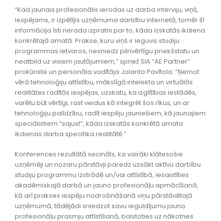
“Kad jaunais profesionālis ierodas uz darba interviju, viņš,
iespējams, ir izpētījis uzņēmuma darbību internetā, tomēr šī
informācija īsti nerada izpratni par to, kāda izskatās ikdiena
konkrētajā amatā. Prakse, kuru viņš ir ieguvis studiju
programmas ietvaros, nesniedz pilnvērtīgu priekšstatu un
neatbild uz visiem jautājumiem,” spriež SIA “AE Partner”
prokūriste un personāla vadītāja Jolanta Pavītola: “Ņemot
vērā tehnoloģiju attīstību, mākslīgā intelekta un virtuālās
realitātes radītās iespējas, uzskatu, ka izglītības iestādēs,
varētu būt vērtīgi, rast veidus kā integrēt šos rīkus, un ar
tehnoloģiju palīdzību, radīt iespēju jauniešiem, kā jaunajiem
speciālistiem “sajust”, kāda izskatās konkrētā amata
ikdienas darba specifika realitātē.”
Konferences rezultātā secināts, ka vairāki klātesošie
uzņēmēji un nozaru pārstāvji paredz uzsākt aktīvu darbību
studiju programmu izstrādē un/vai attīstībā, iesaistīties
akadēmiskajā darbā un jauno profesionāļu apmācīšanā,
kā arī prakses iespēju nodrošināšanā viņu pārstāvētajā
uzņēmumā, tādējādi sniedzot savu ieguldījumu jauno
profesionāļu prasmju attīstīšanā, balstoties uz nākotnes