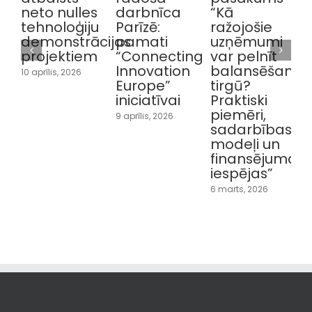
s
darbnīca
“Kā
vebinārā
“
u
Parīzē:
ražojošie
par
cijas
pamati
uzņēmumi
Ilgtspējīgām
m
“Connecting
var pelnīt
izejvielām
2
Innovation
balansēšanas
1 marts, 2026
Europe”
tirgū?
iniciatīvai
Praktiski
piemēri,
9 aprīlis, 2026
sadarbības
modeļi un
finansējuma
iespējas”
6 marts, 2026