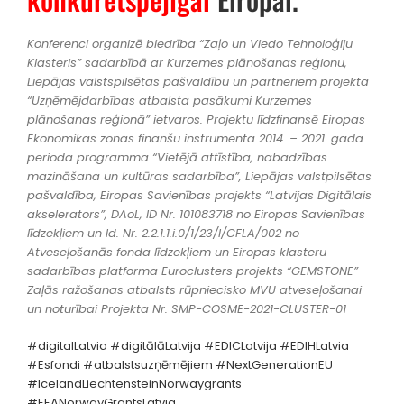
Konferenci organizē biedrība “Zaļo un Viedo Tehnoloģiju
Klasteris” sadarbībā ar Kurzemes plānošanas reģionu,
Liepājas valstspilsētas pašvaldību un partneriem projekta
“Uzņēmējdarbības atbalsta pasākumi Kurzemes
plānošanas reģionā” ietvaros. Projektu līdzfinansē Eiropas
Ekonomikas zonas finanšu instrumenta 2014. – 2021. gada
perioda programma “Vietējā attīstība, nabadzības
mazināšana un kultūras sadarbība”, Liepājas valstpilsētas
pašvaldība, Eiropas Savienības projekts “Latvijas Digitālais
akselerators”, DAoL, ID Nr. 101083718 no Eiropas Savienības
līdzekļiem un Id. Nr. 2.2.1.1.i.0/1/23/I/CFLA/002 no
Atveseļošanās fonda līdzekļiem un Eiropas klasteru
sadarbības platforma Euroclusters projekts “GEMSTONE” –
Zaļās ražošanas atbalsts rūpniecisko MVU atveseļošanai
un noturībai Projekta Nr. SMP-COSME-2021-CLUSTER-01
#digitalLatvia
#digitālāLatvija
#EDICLatvija
#EDIHLatvia
#Esfondi
#atbalstsuzņēmējiem
#NextGenerationEU
#IcelandLiechtensteinNorwaygrants
#EEANorwayGrantsLatvia