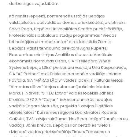
darba tirgus vajadzībām.
Kā minēts iepriekš, konferencē uzstājās Liepājas
valstspilsētas pašvaldības domes priekšsēdētāja vietnieks
Salvis Roga, Liepājas Universitātes Senāta priekšsēdētājs,
Profesionālās bakalaura studiju programmas “Viedās
tehnoloģijas un mehatronika” direktors Uldis Žaimis,
Liepājas Valsts tehnikuma direktors Agris Ruperts,
Ekonomikas ministrijas Analītikas dienesta Vecākais
ekonomists Normunds Ozols, SIA “Trelleborg Wheel
Systems Liepaja LSEZ” personāla vadītāja Una Kasparaviča,
SIA “AE Partner” prokūriste un personāla vadītāja Jolanta
Pavītola, SIA “MĀRAS LĀCIS” valdes loceklis, kultūras vietas
“Atmodas dārzs” idejas autors un īpašnieks Madars
Markus-Narvils, “S-TEC Latvia” valdes loceklis Janeks
Kreitāls, LSEZ SIA “Caljan” inženiertehniskās nodaļas
vadītājs Edgars Metuzāls, projekta “Latvijas Digitālais
akselerators” Kurzemes reģiona koordinators Roberts
Gaižutis, TV3 Latvija raidījuma “Nekā personīga” žurnālists un
vadītājs Jānis Krēvics, Liepājas koncertzāles “Lielais
dzintars” valdes priekšsēdētājs Timurs Tomsons un