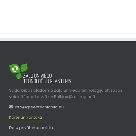
Sadarbības platforma zaļo un viedo tehnoloģiju attīstības
veicināšanai Latvijā un Baltijas jūras reģionā.
info@greentechlatvia.eu
Karte un kontakti
Datu privātuma politika