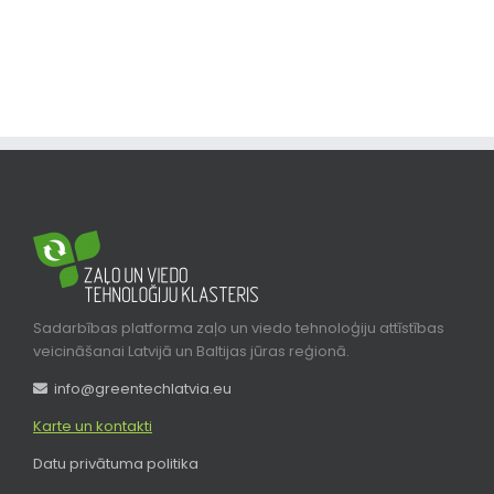
Sadarbības platforma zaļo un viedo tehnoloģiju attīstības
veicināšanai Latvijā un Baltijas jūras reģionā.
info@greentechlatvia.eu
Karte un kontakti
Datu privātuma politika