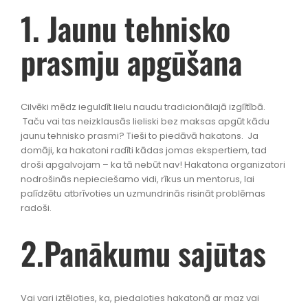
1. Jaunu tehnisko
prasmju apgūšana
Cilvēki mēdz ieguldīt lielu naudu tradicionālajā izglītībā.
Taču vai tas neizklausās lieliski bez maksas apgūt kādu
jaunu tehnisko prasmi? Tieši to piedāvā hakatons. Ja
domāji, ka hakatoni radīti kādas jomas ekspertiem, tad
droši apgalvojam – ka tā nebūt nav! Hakatona organizatori
nodrošinās nepieciešamo vidi, rīkus un mentorus, lai
palīdzētu atbrīvoties un uzmundrinās risināt problēmas
radoši.
2.Panākumu sajūtas
Vai vari iztēloties, ka, piedaloties hakatonā ar maz vai