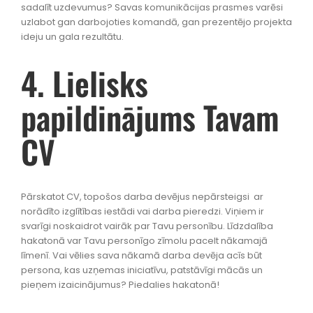
sadalīt uzdevumus? Savas komunikācijas prasmes varēsi
uzlabot gan darbojoties komandā, gan prezentējo projekta
ideju un gala rezultātu.
4. Lielisks
papildinājums Tavam
CV
Pārskatot CV, topošos darba devējus nepārsteigsi ar
norādīto izglītības iestādi vai darba pieredzi. Viņiem ir
svarīgi noskaidrot vairāk par Tavu personību. Līdzdalība
hakatonā var Tavu personīgo zīmolu pacelt nākamajā
līmenī. Vai vēlies sava nākamā darba devēja acīs būt
persona, kas uzņemas iniciatīvu, patstāvīgi mācās un
pieņem izaicinājumus? Piedalies hakatonā!