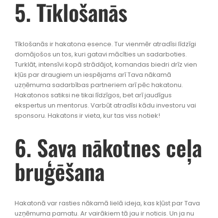
5. Tīklošanās
Tīklošanās ir hakatona esence. Tur vienmēr atradīsi līdzīgi
domājošos un tos, kuri gatavi mācīties un sadarboties.
Turklāt, intensīvi kopā strādājot, komandas biedri drīz vien
kļūs par draugiem un iespējams arī Tava nākamā
uzņēmuma sadarbības partneriem arī pēc hakatonu.
Hakatonos satiksi ne tikai līdzīgos, bet arī jaudīgus
ekspertus un mentorus. Varbūt atradīsi kādu investoru vai
sponsoru. Hakatons ir vieta, kur tas viss notiek!
6. Sava nākotnes ceļa
bruģēšana
Hakatonā var rasties nākamā lielā ideja, kas kļūst par Tava
uzņēmuma pamatu. Ar vairākiem tā jau ir noticis. Un ja nu