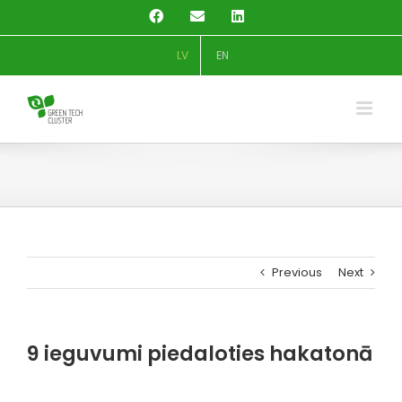
Skip
Facebook
Email
LinkedIn
to
content
LV
EN
Previous
Next
9 ieguvumi piedaloties hakatonā