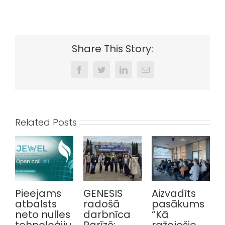
Share This Story:
Facebook
Twitter
LinkedIn
Email
Related Posts
Pieejams
GENESIS
Aizvadīts
atbalsts
radošā
pasākums
p
neto nulles
darbnīca
“Kā
tehnoloģiju
Parīzē:
ražojošie