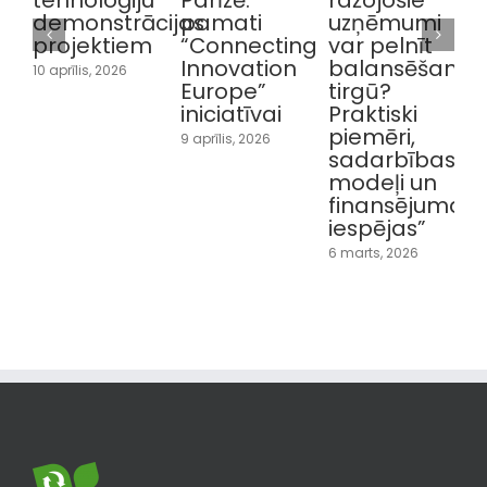
demonstrācijas
pamati
uzņēmumi
projektiem
“Connecting
var pelnīt
i
Innovation
balansēšanas
10 aprīlis, 2026
1
Europe”
tirgū?
iniciatīvai
Praktiski
piemēri,
9 aprīlis, 2026
sadarbības
modeļi un
finansējuma
iespējas”
6 marts, 2026