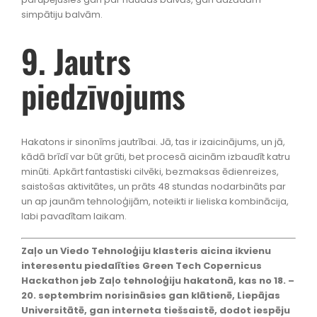
simpātiju balvām.
9. Jautrs
piedzīvojums
Hakatons ir sinonīms jautrībai. Jā, tas ir izaicinājums, un jā,
kādā brīdī var būt grūti, bet procesā aicinām izbaudīt katru
minūti. Apkārt fantastiski cilvēki, bezmaksas ēdienreizes,
saistošas aktivitātes, un prāts 48 stundas nodarbināts par
un ap jaunām tehnoloģijām, noteikti ir lieliska kombinācija,
labi pavadītam laikam.
Zaļo un Viedo Tehnoloģiju klasteris aicina ikvienu
interesentu piedalīties Green Tech Copernicus
Hackathon jeb Zaļo tehnoloģiju hakatonā, kas no 18. –
20. septembrim norisināsies gan klātienē, Liepājas
Universitātē, gan interneta tiešsaistē, dodot iespēju