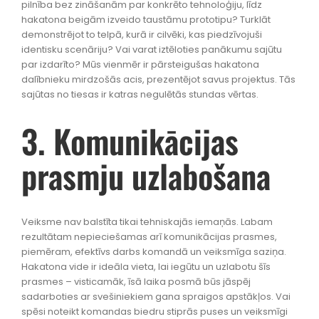
pilnība bez zināšanām par konkrēto tehnoloģiju, līdz
hakatona beigām izveido taustāmu prototipu? Turklāt
demonstrējot to telpā, kurā ir cilvēki, kas piedzīvojuši
identisku scenāriju? Vai varat iztēloties panākumu sajūtu
par izdarīto? Mūs vienmēr ir pārsteigušas hakatona
dalībnieku mirdzošās acis, prezentējot savus projektus. Tās
sajūtas no tiesas ir katras negulētās stundas vērtas.
3. Komunikācijas
prasmju uzlabošana
Veiksme nav balstīta tikai tehniskajās iemaņās. Labam
rezultātam nepieciešamas arī komunikācijas prasmes,
piemēram, efektīvs darbs komandā un veiksmīga saziņa.
Hakatona vide ir ideāla vieta, lai iegūtu un uzlabotu šīs
prasmes – visticamāk, īsā laika posmā būs jāspēj
sadarboties ar svešiniekiem gana spraigos apstākļos. Vai
spēsi noteikt komandas biedru stiprās puses un veiksmīgi