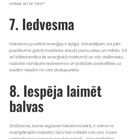
notiek arī ar Tevi?
7. Iedvesma
Hakatonu pozitīvā enerģija ir lipīga. Garantējam, ka pēc
pasākuma galvā maisīsies daudz jaunu ideju un mērķu. Kā
arī klātesamība tik enerģiskā notikumā un citu dalībnieku
radošie risinājumi iedvesmos un palīdzēs paskatīties uz
savām idejām no cita skatupunkta.
8. Iespēja laimēt
balvas
Zināšanas, kuras iegūsiet hakatona laikā, ir viena no
svarīgākajām balvām, taču tas noteikti nav viss. Esam
parūpējušies gan par naudas balvās, gan dažādām