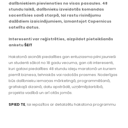
dalībniekiem pievienoties no visas pasaules. 48
stundu laikā, dalībnieku izveidotās komandas
sacentīsies savā starpā, lai rastu risinājumu
dažādiem izaicinājumiem, izmantojot Copernicus
satelītu datus.
Interesenti var reģistrēties, aizpildot pieteikšanās
anketu
ŠEIT
Hakatonā aicināti piedalīties gan entuziasma pilni jaunieši
un studenti sākot no 18 gadu vecuma, gan citi interesenti,
kuri gatavi piedalīties 48 stundu ideju maratonā un kuriem
piemīt biznesa, tehniskās vai radošās prasmes. Noderīgas
būs dalībnieku iemaņas mārketingā, programmēšanā,
grafiskajā dizainā, datu apstrādē, uzņēmējdarbībā,
projekta vadībā un arī citās jomās.
SPIED TE
, lai iepazītos ar detalizētu hakatona programmu